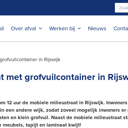
il
Over afval
Werken bij
Nieuws
Conta
rofvuilcontainer in Rijswijk
 met grofvuilcontainer in Rijsw
2 uur de mobiele milieustraat in Rijswijk. Inwoners v
 in een andere wijk, zodat zoveel mogelijk inwoners er
ten en klein grofvuil. Naast de mobiele milieustraat sta
 meubels, tapijt en laminaat kwijt!