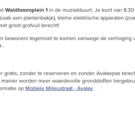
het
Waldhoornplein 1
in de muziekbuurt. Je kunt van 8.30 
(zoals een plantenbakje), kleine elektrische apparaten (zoa
et groot grofvuil terecht!
m bewoners tegemoet te komen vanwege de verhoging van he
-.
er gratis, zonder te reserveren en zonder Avalexpas terech
 manier worden meer waardevolle grondstoffen hergebrui
nformatie op
Mobiele Milieustraat - Avalex
.