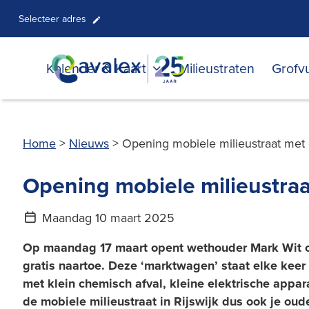
Selecteer adres
Kalender & Kaart
Milieustraten
Grofvu
Home
>
Nieuws
>
Opening mobiele milieustraat met g
Opening mobiele milieustraat
Maandag 10 maart 2025
Op maandag 17 maart opent wethouder Mark Wit om 1
gratis naartoe. Deze ‘marktwagen’ staat elke keer
met klein chemisch afval, kleine elektrische appara
de mobiele milieustraat in Rijswijk dus ook je oude