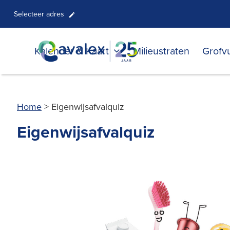
Selecteer adres
Kalender & Kaart
Milieustraten
Grofvu
Home
>
Eigenwijsafvalquiz
Eigenwijsafvalquiz