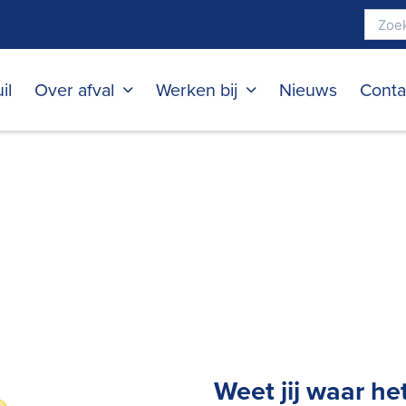
il
Over afval
Werken bij
Nieuws
Conta
Weet jij waar he