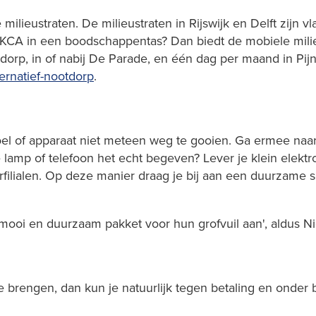
 milieustraten. De milieustraten in Rijswijk en Delft zijn v
je KCA in een boodschappentas? Dan biedt de mobiele mili
p, in of nabij De Parade, en één dag per maand in Pijna
ternatief-nootdorp
.
toel of apparaat niet meteen weg te gooien. Ga ermee naar
lamp of telefoon het echt begeven? Lever je klein elektron
erfilialen. Op deze manier draag je bij aan een duurzame
ooi en duurzaam pakket voor hun grofvuil aan', aldus Nic
at te brengen, dan kun je natuurlijk tegen betaling en on