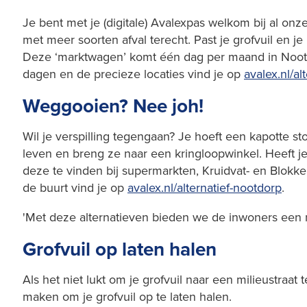
Je bent met je (digitale) Avalexpas welkom bij al onze
met meer soorten afval terecht. Past je grofvuil en 
Deze ‘marktwagen’ komt één dag per maand in Nootdor
dagen en de precieze locaties vind je op
avalex.nl/al
Weggooien? Nee joh!
Wil je verspilling tegengaan? Je hoeft een kapotte s
leven en breng ze naar een kringloopwinkel. Heeft je 
deze te vinden bij supermarkten, Kruidvat- en Blokk
de buurt vind je op
avalex.nl/alternatief-nootdorp
.
'Met deze alternatieven bieden we de inwoners een m
Grofvuil op laten halen
Als het niet lukt om je grofvuil naar een milieustra
maken om je grofvuil op te laten halen.