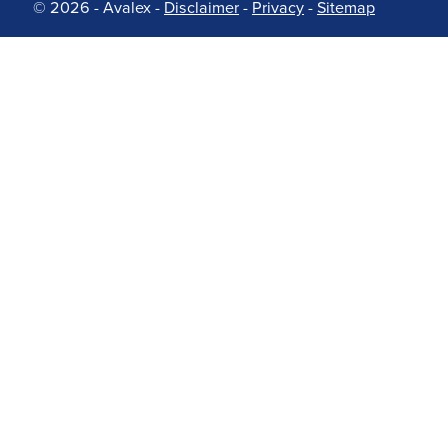
© 2026 - Avalex
-
Disclaimer
-
Privacy
-
Sitemap