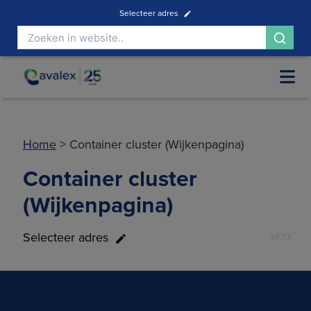
Selecteer adres
Home
>
Container cluster (Wijkenpagina)
Container cluster
(Wijkenpagina)
Selecteer adres
v
3.7.3