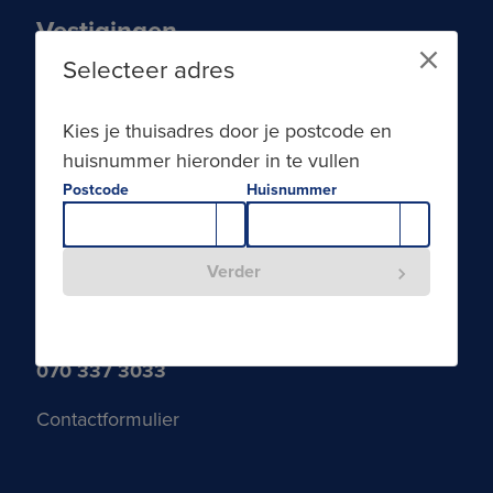
Vestigingen
Selecteer adres
Den Haag
Laan van ‘s-Gravenmade 9
Kies je thuisadres door je postcode en
2495 BD Den Haag
huisnummer hieronder in te vullen
Delft
Postcode
Huisnummer
Schieweg 99
2627 AT Delft
Verder
Contact
070 337 3033
Contactformulier