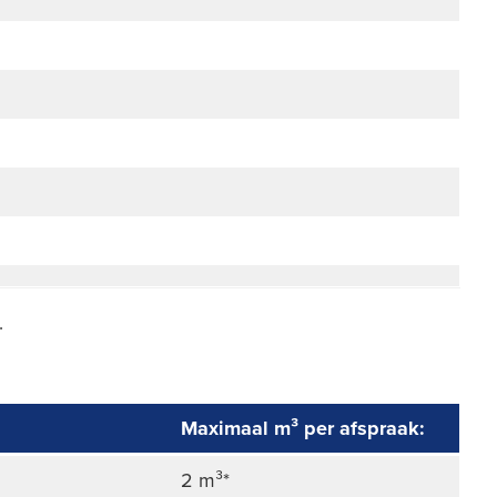
.
Maximaal m³ per afspraak:
2 m³*