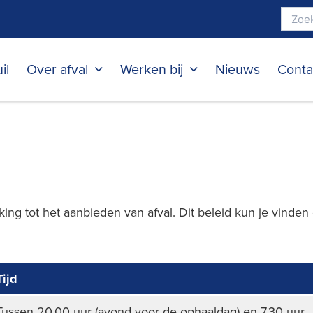
il
Over afval
Werken bij
Nieuws
Conta
ng tot het aanbieden van afval. Dit beleid kun je vinde
Tijd
Tussen 20.00 uur (avond voor de ophaaldag) en 7.30 uur