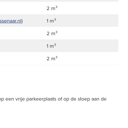
2 m³
ssenaar.nl
)
1 m³
2 m³
1 m³
2 m³
p een vrije parkeerplaats of op de stoep aan de