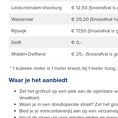
Leidschendam-Voorburg
€ 12,50 (Snoeiafval is g
Wassenaar
€ 25,20 (Snoeiafval ha
Rijswijk
€ 17,50 (Snoeiafval is g
Delft
€ 0,-
Midden-Delfland
€ 25,- (Snoeiafval is gr
* 1 kubieke meter is 1 meter breed, bij 1 meter hoog, 
Waar je het aanbiedt
Zet het grofvuil op een plek aan de openbare w
straatkant.
Woon je in een doodlopende straat? Zet het grof
Bied je je minicontainer(s) aan op een verzamelp
Houd de stoep vrij voor mindervaliden en men