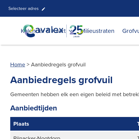
Selecteer adres
Kalender & Kaart
Milieustraten
Grofvu
Home
>
Aanbiedregels grofvuil
Aanbiedregels grofvuil
Gemeenten hebben elk een eigen beleid met betrekki
Aanbiedtijden
Plaats
Pijnacker-Nootdorp